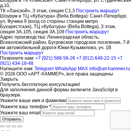
Шоурум в ТК «Ланской»:
Cанкт-Петербург, ул. Студенческая
д.10,
ТК «Ланской», 3 этаж, секция C1.3
Построить маршрут
Шоурум в ТЦ «Кубатура» (Bella Bottega):
Санкт-Петербург,
ул. Фучика 9 (вход со стороны станции метро
Бухарестская), ТЦ «Кубатура» (Bella Bottega), 3 этаж,
секция 3А.105, секция 3А.109
Построить маршрут
Адрес производства:
Ленинградская область,
Всеволожский район, Бугровское городское поселение, 7-й
км автомобильной дороги Юкки-Кузьмилово, уч. 1В
Построить маршрут
Позвоните нам:
+7 (921) 588-56-26
+7 (812) 648-22-15
+7
(921) 434-18-48
Напишите нам:
Telegram
WhatsApp
MAX
info@art-hammer.ru
© 2026 ООО «АРТ-ХАММЕР», все права защищены
Закрыть
Получить бесплатную консультацию!
Для заполнения данной формы включите JavaScript в
браузере.
Укажите ваше имя и фамилию
Укажите ваш телефон
*
Укажите ваш email
Отправить