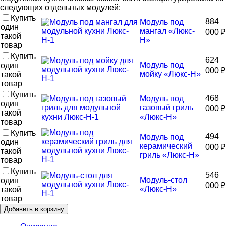
следующих отдельных модулей:
Купить
884
Модуль под
один
мангал «Люкс-
000
₽
такой
Н»
товар
Купить
624
Модуль под
один
000
₽
мойку «Люкс-Н»
такой
товар
Купить
468
Модуль под
один
газовый гриль
000
₽
такой
«Люкс-Н»
товар
Купить
494
Модуль под
один
керамический
000
₽
такой
гриль «Люкс-Н»
товар
Купить
546
Модуль-стол
один
000
₽
«Люкс-Н»
такой
товар
Добавить в корзину