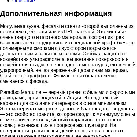
Описание
Дополнительная информация
Модульная кухня, фасады и стенки которой выполнены из
нержавеющей стали или из HPL-панелей. Это листы из
очень твердого и плотного материала, состоят из трех
базовых слоев, сердцевина из специальной крафт-бумаги с
полимерными смолами с двух сторон покрывается
декоративным и защитным слоями. Стойкая защита от
воздействия ультрафиолета, выцветания поверхности и
воздействия осадков, перепадов температур, долговечный,
ударопрочный, не подверженный царапинам материал.
Стойкость к граффити. Фломастеры и краска легко
смывается с фасада.
Paradiso Marquina — черный гранит с белыми и охристыми
разводами, производимый в Индии. Это идеальный
вариант для создания интерьеров в стиле минимализм.
Этот материал смотрится дорого и благородно. Твердость
— это свойство гранита, которое сводит к минимуму следы
от механических воздействий (царапины, потертости,
сколы), возникающих в процессе эксплуатации. На
поверхности гранитных изделий не остается следов от
горячего казана или сковородки, ее невозможно