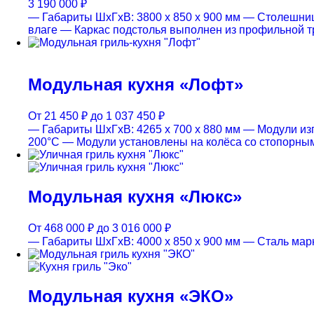
3 190 000
₽
— Габариты ШхГхВ: 3800 x 850 x 900 мм
— Столешница
влаге
— Каркас подстолья выполнен из профильной т
Модульная кухня «Лофт»
От
21 450
₽
до
1 037 450
₽
— Габариты ШхГхВ: 4265 х 700 х 880 мм
— Модули изг
200°С
— Модули установлены на колёса со стопорны
Модульная кухня «Люкс»
От
468 000
₽
до
3 016 000
₽
— Габариты ШхГхВ: 4000 x 850 x 900 мм
— Сталь марк
Модульная кухня «ЭКО»