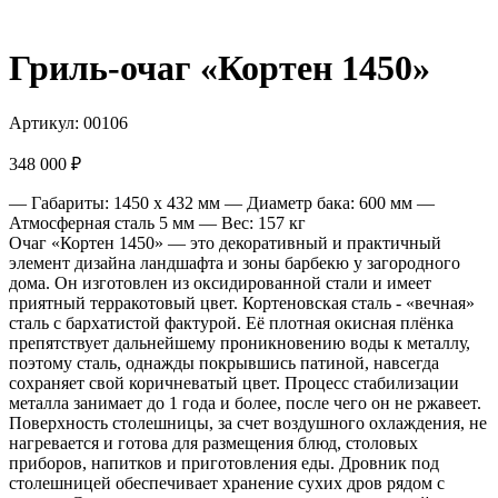
Гриль-очаг «Кортен 1450»
Артикул:
00106
348 000
₽
— Габариты: 1450 х 432 мм
— Диаметр бака: 600 мм
—
Атмосферная сталь 5 мм
— Вес: 157 кг
Очаг «Кортен 1450» — это декоративный и практичный
элемент дизайна ландшафта и зоны барбекю у загородного
дома. Он изготовлен из оксидированной стали и имеет
приятный терракотовый цвет. Кортеновcкая сталь - «вечная»
сталь с бархатистой фактурой. Её плотная окисная плёнка
препятствует дальнейшему проникновению воды к металлу,
поэтому сталь, однажды покрывшись патиной, навсегда
сохраняет свой коричневатый цвет. Процесс стабилизации
металла занимает до 1 года и более, после чего он не ржавеет.
Поверхность столешницы, за счет воздушного охлаждения, не
нагревается и готова для размещения блюд, столовых
приборов, напитков и приготовления еды. Дровник под
столешницей обеспечивает хранение сухих дров рядом с