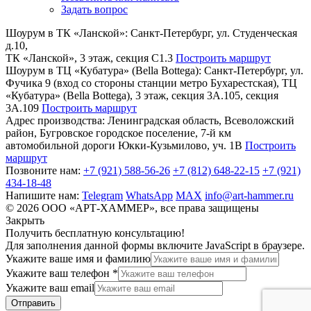
Задать вопрос
Шоурум в ТК «Ланской»:
Cанкт-Петербург, ул. Студенческая
д.10,
ТК «Ланской», 3 этаж, секция C1.3
Построить маршрут
Шоурум в ТЦ «Кубатура» (Bella Bottega):
Санкт-Петербург, ул.
Фучика 9 (вход со стороны станции метро Бухарестская), ТЦ
«Кубатура» (Bella Bottega), 3 этаж, секция 3А.105, секция
3А.109
Построить маршрут
Адрес производства:
Ленинградская область, Всеволожский
район, Бугровское городское поселение, 7-й км
автомобильной дороги Юкки-Кузьмилово, уч. 1В
Построить
маршрут
Позвоните нам:
+7 (921) 588-56-26
+7 (812) 648-22-15
+7 (921)
434-18-48
Напишите нам:
Telegram
WhatsApp
MAX
info@art-hammer.ru
© 2026 ООО «АРТ-ХАММЕР», все права защищены
Закрыть
Получить бесплатную консультацию!
Для заполнения данной формы включите JavaScript в браузере.
Укажите ваше имя и фамилию
Укажите ваш телефон
*
Укажите ваш email
Отправить