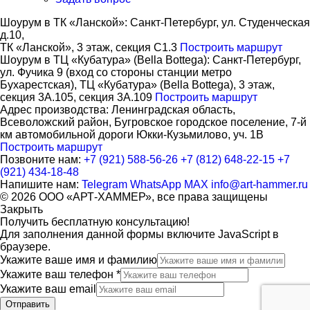
Шоурум в ТК «Ланской»:
Cанкт-Петербург, ул. Студенческая
д.10,
ТК «Ланской», 3 этаж, секция C1.3
Построить маршрут
Шоурум в ТЦ «Кубатура» (Bella Bottega):
Санкт-Петербург,
ул. Фучика 9 (вход со стороны станции метро
Бухарестская), ТЦ «Кубатура» (Bella Bottega), 3 этаж,
секция 3А.105, секция 3А.109
Построить маршрут
Адрес производства:
Ленинградская область,
Всеволожский район, Бугровское городское поселение, 7-й
км автомобильной дороги Юкки-Кузьмилово, уч. 1В
Построить маршрут
Позвоните нам:
+7 (921) 588-56-26
+7 (812) 648-22-15
+7
(921) 434-18-48
Напишите нам:
Telegram
WhatsApp
MAX
info@art-hammer.ru
© 2026 ООО «АРТ-ХАММЕР», все права защищены
Закрыть
Получить бесплатную консультацию!
Для заполнения данной формы включите JavaScript в
браузере.
Укажите ваше имя и фамилию
Укажите ваш телефон
*
Укажите ваш email
Отправить